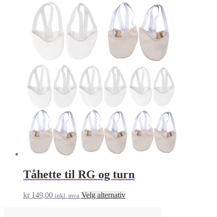
produktet
har
flere
varianter.
Alternativene
kan
velges
på
produktsiden
Tåhette til RG og turn
Dette
kr
149,00
Velg alternativ
inkl. mva
produktet
har