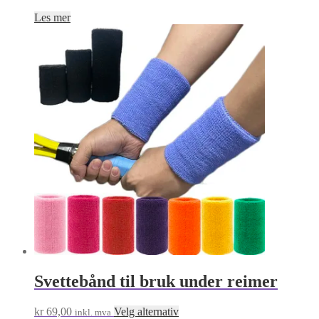
Les mer
Svettebånd til bruk under reimer
Dette
kr
69,00
Velg alternativ
inkl. mva