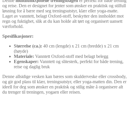
Denne
multifunksjonelle treningsbagen
er perfekt for både trening
og reise. Den er designet for jenter som ønsker en praktisk og stilfull
løsning for å bære med seg treningsutstyr, klær eller yoga-matte.
Laget av vanntett, belagt Oxford-stoff, beskytter den innholdet mot
regn og fuktighet, slik at du kan holde alt tørt og organisert uansett
værforhold.
Spesifikasjoner:
Størrelse (ca.):
40 cm (lengde) x 21 cm (bredde) x 21 cm
(høyde)
Materiale:
Vanntett Oxford-stoff med belagt belegg
Egenskaper:
Vanntett og slitesterk, perfekt for både trening,
reise og daglig bruk
Denne allsidige vesken kan bæres som skulderveske eller crossbody,
og gir god plass til klær, treningsutstyr, eller yoga-matten din. Den er
ideell for deg som ønsker en praktisk og stilig måte å organisere alt
du trenger til treningen, yogaen eller reisen.