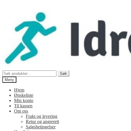
Hopp
Hopp
til
til
navigasjon
innhold
Søk
Søk
etter:
Meny
Hjem
Ønskeliste
Min konto
Til kassen
Om oss
Frakt og levering
Retur og angrerett
Salgsbetingelser