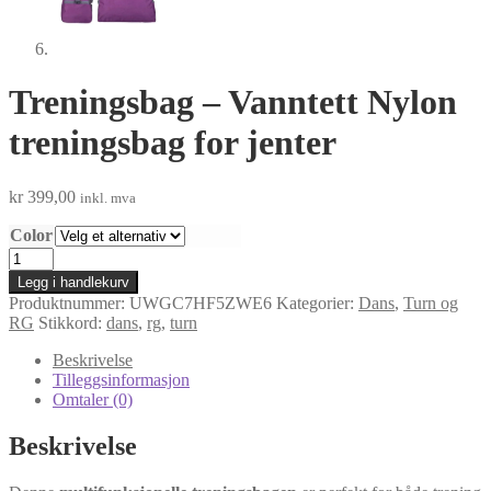
Treningsbag – Vanntett Nylon
treningsbag for jenter
kr
399,00
inkl. mva
Color
Treningsbag
-
Legg i handlekurv
Vanntett
Produktnummer:
UWGC7HF5ZWE6
Kategorier:
Dans
,
Turn og
Nylon
RG
Stikkord:
dans
,
rg
,
turn
treningsbag
for
Beskrivelse
jenter
Tilleggsinformasjon
antall
Omtaler (0)
Beskrivelse