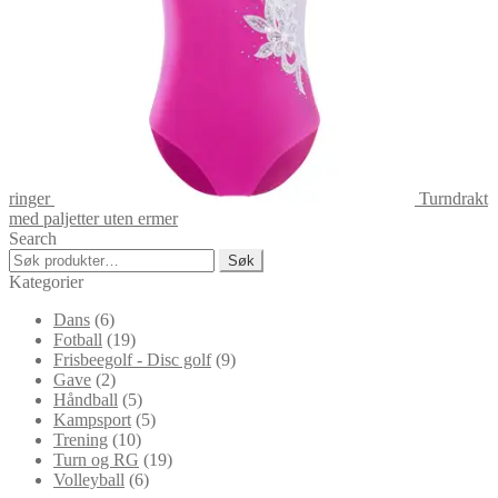
ringer
Turndrakt
med paljetter uten ermer
Search
Søk
Søk
etter:
Kategorier
Dans
(6)
Fotball
(19)
Frisbeegolf - Disc golf
(9)
Gave
(2)
Håndball
(5)
Kampsport
(5)
Trening
(10)
Turn og RG
(19)
Volleyball
(6)