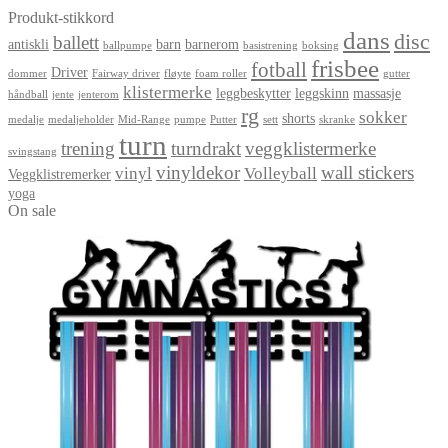
Produkt-stikkord
dans
disc
ballett
antiskli
barn
barnerom
ballpumpe
basistrening
boksing
frisbee
fotball
Driver
dommer
Fairway driver
fløyte
foam roller
gutter
klistermerke
leggbeskytter
leggskinn
massasje
håndball
jente
jenterom
rg
sokker
shorts
medalje
medaljeholder
Mid-Range
pumpe
Putter
sett
skranke
turn
trening
turndrakt
veggklistermerke
svingstang
vinyldekor
wall stickers
vinyl
Volleyball
Veggklistremerker
yoga
On sale