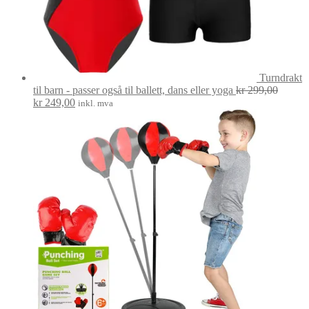
Turndrakt
til barn - passer også til ballett, dans eller yoga
kr
299,00
Opprinnelig
Nåværende
kr
249,00
inkl. mva
pris
pris
var:
er:
kr 299,00.
kr 249,00.