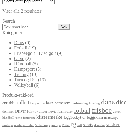
Sortert
Viser alle 2 resultater
etter
Search
propularitet
Søk
Søk
etter:
Kategorier
Dans
(6)
Fotball
(19)
Frisbeegolf - Disc golf
(9)
Gave
(2)
Håndball
(5)
Kampsport
(5)
Trening
(10)
Turn og RG
(19)
Volleyball
(6)
Produkt-stikkord
dans
disc
ballett
antiskli
barn
barnerom
ballpumpe
basistrening
boksing
frisbee
fotball
Driver
dommer
Fairway driver
fløyte
foam roller
gutter
klistermerke
leggbeskytter
leggskinn
massasje
håndball
jente
jenterom
rg
sokker
shorts
medalje
medaljeholder
Mid-Range
pumpe
Putter
sett
skranke