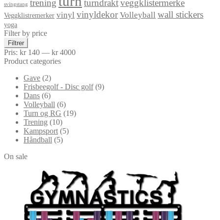
turn
trening
turndrakt
veggklistermerke
svingstang
vinyldekor
wall stickers
vinyl
Volleyball
Veggklistremerker
yoga
Filter by price
Min.
Makspris
Filtrer
pris
Pris:
kr 140
—
kr 4000
Product categories
Gave
(2)
Frisbeegolf - Disc golf
(9)
Dans
(6)
Volleyball
(6)
Turn og RG
(19)
Trening
(10)
Kampsport
(5)
Håndball
(5)
On sale