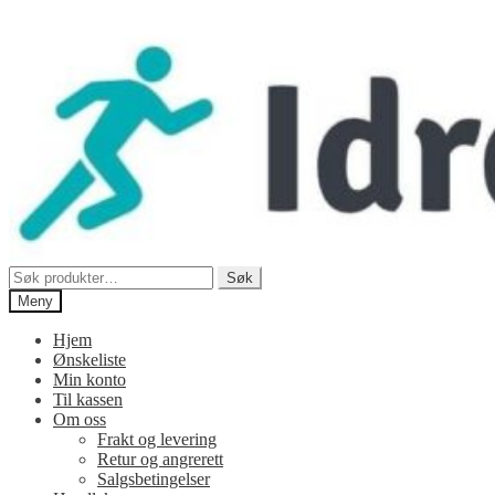
Hopp
Hopp
til
til
navigasjon
innhold
Søk
Søk
etter:
Meny
Hjem
Ønskeliste
Min konto
Til kassen
Om oss
Frakt og levering
Retur og angrerett
Salgsbetingelser