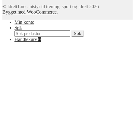
© Idrett1.no - utstyr til trening, sport og idrett 2026
Bygget med WooCommerce
.
Min konto
Søk
Søk
Søk
etter:
Handlekurv
0