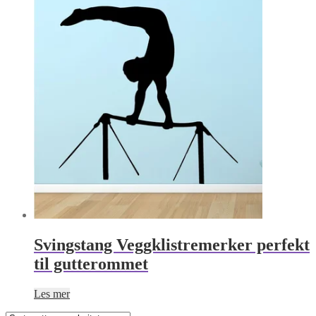
har
flere
varianter.
Alternativene
kan
velges
på
produktsiden
Svingstang Veggklistremerker perfekt
til gutterommet
Les mer