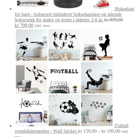
Boksebag
for barn - boksesett inkluderer boksehansker og stående
boksesekk for gutter og jenter i alderen 3-8 år.
kr
899,00
Opprinnelig
Nåværende
kr
799,00
inkl. mva
pris
pris
var:
er:
kr 899,00.
kr 799,00.
Fotball
Prisområ
veggklistermerker - Wall Sticker
kr
159,00
–
kr
199,00
inkl.
kr 159,0
mva