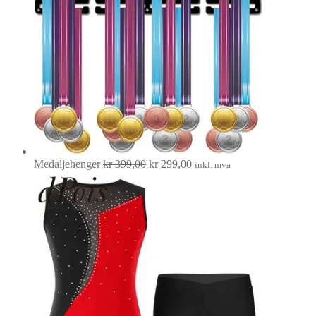
Opprinnelig
Nåværende
Medaljehenger
kr
399,00
kr
299,00
inkl. mva
pris
pris
var:
er:
kr 399,00.
kr 299,00.