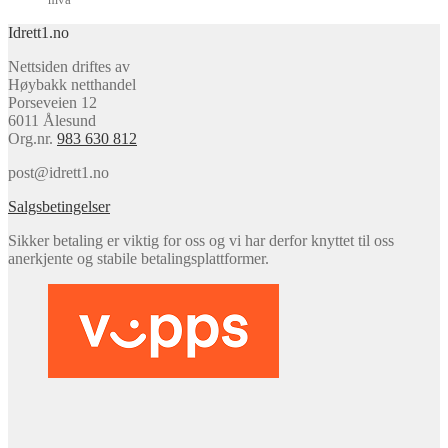
til
Idrett1.no
kr 199,0
Nettsiden driftes av
Høybakk netthandel
Porseveien 12
6011 Ålesund
Org.nr.
983 630 812
post@idrett1.no
Salgsbetingelser
Sikker betaling er viktig for oss og vi har derfor knyttet til oss
anerkjente og stabile betalingsplattformer.