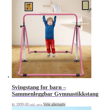
propularitet
Svingstang for barn –
Sammenleggbar Gymnastikkstang
Dette
kr
3999,00
Velg alternativ
inkl. mva
produktet