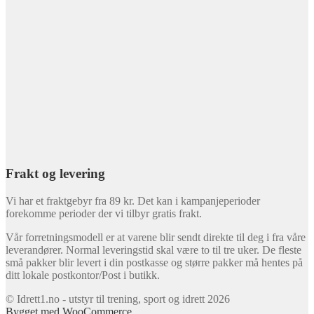
Frakt og levering
Vi har et fraktgebyr fra 89 kr. Det kan i kampanjeperioder
forekomme perioder der vi tilbyr gratis frakt.
Vår forretningsmodell er at varene blir sendt direkte til deg i fra våre
leverandører. Normal leveringstid skal være to til tre uker. De fleste
små pakker blir levert i din postkasse og større pakker må hentes på
ditt lokale postkontor/Post i butikk.
© Idrett1.no - utstyr til trening, sport og idrett 2026
Bygget med WooCommerce
.
Min konto
Søk
Søk
Søk