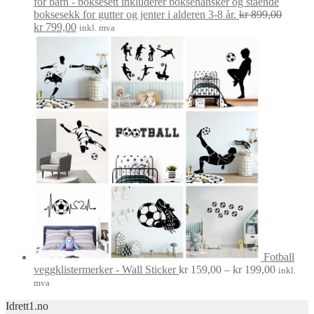
for barn - boksesett inkluderer boksehansker og stående
boksesekk for gutter og jenter i alderen 3-8 år.
kr
899,00
Opprinnelig
Nåværende
kr
799,00
inkl. mva
pris
pris
var:
er:
kr 899,00.
kr 799,00.
Fotball
Prisområ
veggklistermerker - Wall Sticker
kr
159,00
–
kr
199,00
inkl.
kr 159,0
mva
til
Idrett1.no
kr 199,0