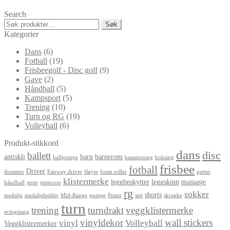
etter
Search
propularitet
Søk
Søk
etter:
Kategorier
Dans
(6)
Fotball
(19)
Frisbeegolf - Disc golf
(9)
Gave
(2)
Håndball
(5)
Kampsport
(5)
Trening
(10)
Turn og RG
(19)
Volleyball
(6)
Produkt-stikkord
dans
disc
ballett
antiskli
barn
barnerom
ballpumpe
basistrening
boksing
frisbee
fotball
Driver
dommer
Fairway driver
fløyte
foam roller
gutter
klistermerke
leggbeskytter
leggskinn
massasje
håndball
jente
jenterom
rg
sokker
shorts
medalje
medaljeholder
Mid-Range
pumpe
Putter
sett
skranke
turn
trening
turndrakt
veggklistermerke
svingstang
vinyldekor
wall stickers
vinyl
Volleyball
Veggklistremerker