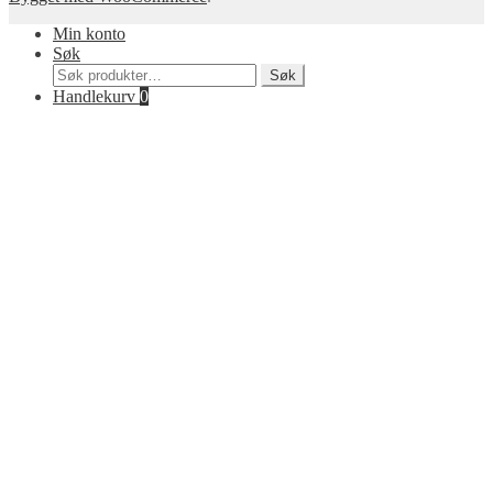
etter:
Handlekurv
0