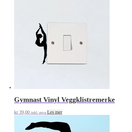
til
har
kr 599,00
flere
varianter.
Alternativene
kan
velges
på
produktsiden
Gymnast Vinyl Veggklistremerke
kr
39,00
Les mer
inkl. mva