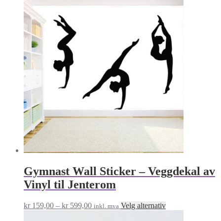
til
har
kr 199,00
flere
varianter.
Alternati
kan
velges
på
produktsi
Gymnast Wall Sticker – Veggdekal av
Vinyl til Jenterom
Prisområde:
Dette
kr
159,00
–
kr
599,00
Velg alternativ
inkl. mva
kr 159,00
produktet