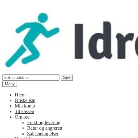
Hopp
Hopp
til
til
navigasjon
innhold
Søk
Søk
etter:
Meny
Hjem
Ønskeliste
Min konto
Til kassen
Om oss
Frakt og levering
Retur og angrerett
Salgsbetingelser