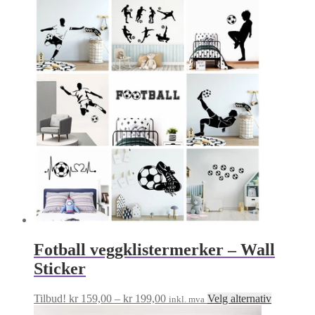
propularitet
Fotball veggklistermerker – Wall
Sticker
Prisområde:
Dette
Tilbud!
kr
159,00
–
kr
199,00
Velg alternativ
inkl. mva
kr 159,00
produktet