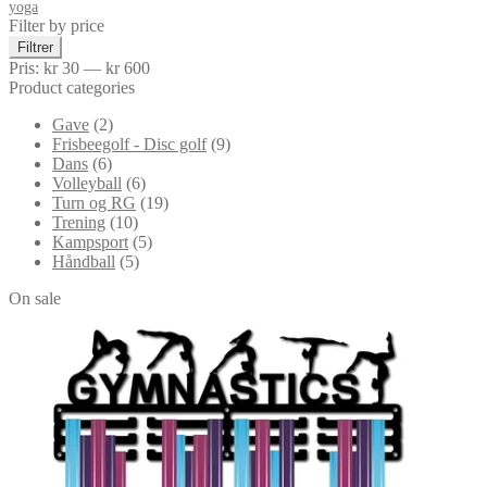
yoga
Filter by price
Min.
Makspris
Filtrer
pris
Pris:
kr 30
—
kr 600
Product categories
Gave
(2)
Frisbeegolf - Disc golf
(9)
Dans
(6)
Volleyball
(6)
Turn og RG
(19)
Trening
(10)
Kampsport
(5)
Håndball
(5)
On sale