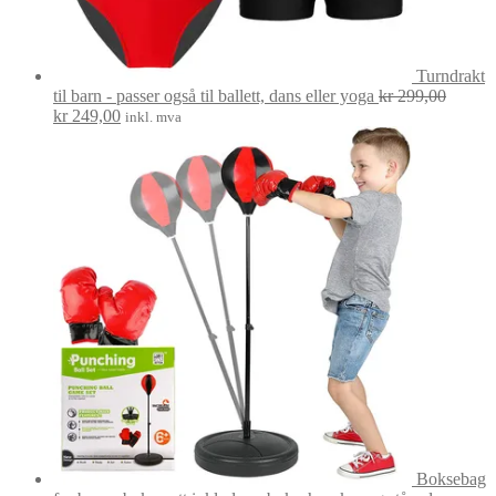
Turndrakt
til barn - passer også til ballett, dans eller yoga
kr
299,00
Opprinnelig
Nåværende
kr
249,00
inkl. mva
pris
pris
var:
er:
kr 299,00.
kr 249,00.
Boksebag