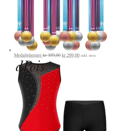
Opprinnelig
Nåværende
Medaljehenger
kr
399,00
kr
299,00
inkl. mva
pris
pris
var:
er:
kr 399,00.
kr 299,00.