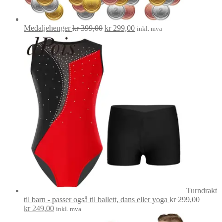
Opprinnelig
Nåværende
Medaljehenger
kr
399,00
kr
299,00
inkl. mva
pris
pris
var:
er:
kr 399,00.
kr 299,00.
Turndrakt
til barn - passer også til ballett, dans eller yoga
kr
299,00
Opprinnelig
Nåværende
kr
249,00
inkl. mva
pris
pris