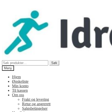
Hopp
Hopp
til
til
navigasjon
innhold
Søk
Søk
etter:
Meny
Hjem
Ønskeliste
Min konto
Til kassen
Om oss
Frakt og levering
Retur og angrerett
Salgsbetingelser