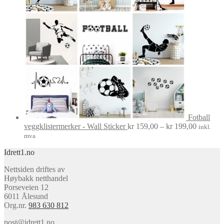
Fotball
Prisområ
veggklistermerker - Wall Sticker
kr
159,00
–
kr
199,00
inkl.
kr 159,0
mva
til
Idrett1.no
kr 199,0
Nettsiden driftes av
Høybakk netthandel
Porseveien 12
6011 Ålesund
Org.nr.
983 630 812
post@idrett1.no