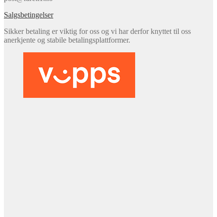
Salgsbetingelser
Sikker betaling er viktig for oss og vi har derfor knyttet til oss
anerkjente og stabile betalingsplattformer.
Frakt og levering
Vi har et fraktgebyr fra 89 kr. Det kan i kampanjeperioder
forekomme perioder der vi tilbyr gratis frakt.