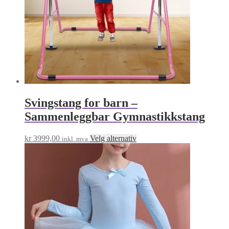
Svingstang for barn –
Sammenleggbar Gymnastikkstang
Dette
kr
3999,00
Velg alternativ
inkl. mva
produktet
har
flere
varianter.
Alternativene
kan
velges
på
produktsiden