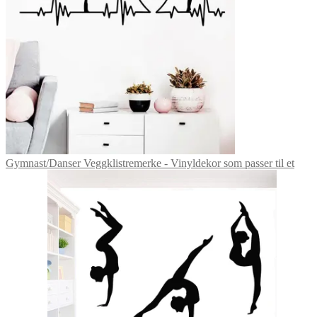
på
produktsiden
Gymnast/Danser Veggklistremerke - Vinyldekor som passer til et