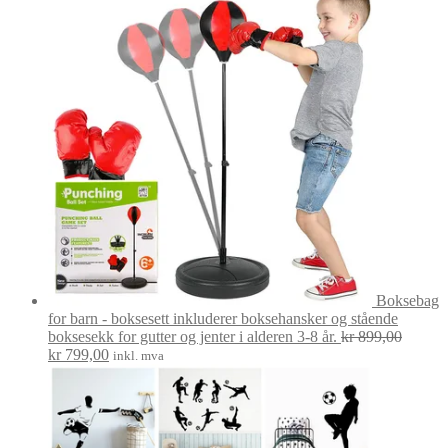
var:
er:
kr 299,00.
kr 249,00.
Boksebag
for barn - boksesett inkluderer boksehansker og stående
boksesekk for gutter og jenter i alderen 3-8 år.
kr
899,00
Opprinnelig
Nåværende
kr
799,00
inkl. mva
pris
pris
var:
er:
kr 899,00.
kr 799,00.