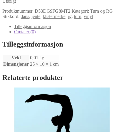
Utsolgt
Produktnummer:
D53DG9FG8MT2
Kategori:
Turn og RG
Stikkord:
dans
,
jente
,
klistermerke
,
rg
,
turn
,
vinyl
Tilleggsinformasjon
Omtaler (0)
Tilleggsinformasjon
Vekt
0,01 kg
Dimensjoner
25 × 10 × 1 cm
Relaterte produkter