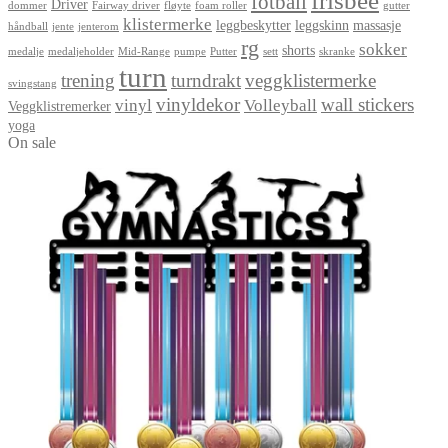
frisbee
fotball
Driver
dommer
Fairway driver
fløyte
foam roller
gutter
klistermerke
leggbeskytter
leggskinn
massasje
håndball
jente
jenterom
rg
sokker
shorts
medalje
medaljeholder
Mid-Range
pumpe
Putter
sett
skranke
turn
trening
turndrakt
veggklistermerke
svingstang
vinyldekor
wall stickers
vinyl
Volleyball
Veggklistremerker
yoga
On sale