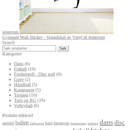
jenterom
Gymnast Wall Sticker - Veggdekal av Vinyl til Jenterom
Search
Søk
Søk
etter:
Kategorier
Dans
(6)
Fotball
(19)
Frisbeegolf - Disc golf
(9)
Gave
(2)
Håndball
(5)
Kampsport
(5)
Trening
(10)
Turn og RG
(19)
Volleyball
(6)
Produkt-stikkord
dans
disc
ballett
antiskli
barn
barnerom
ballpumpe
basistrening
boksing