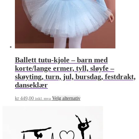
Ballett tutu-kjole – barn med
korte/lange ermer, tyll, sløyfe –
skøyting, turn, jul, bursdag, festdrakt,
danseklær
Dette
kr
449,00
Velg alternativ
inkl. mva
produktet
har
flere
varianter.
Alternativene
kan
velges