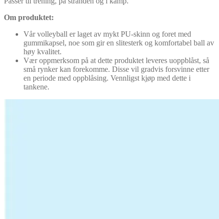
Passer til trening, på stranden og i kamp.
Om produktet:
Vår volleyball er laget av mykt PU-skinn og foret med
gummikapsel, noe som gir en slitesterk og komfortabel ball av
høy kvalitet.
Vær oppmerksom på at dette produktet leveres uoppblåst, så
små rynker kan forekomme. Disse vil gradvis forsvinne etter
en periode med oppblåsing. Vennligst kjøp med dette i
tankene.