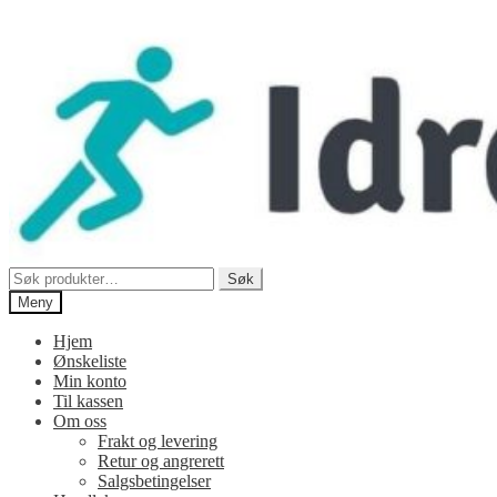
Hopp
Hopp
til
til
navigasjon
innhold
Søk
Søk
etter:
Meny
Hjem
Ønskeliste
Min konto
Til kassen
Om oss
Frakt og levering
Retur og angrerett
Salgsbetingelser