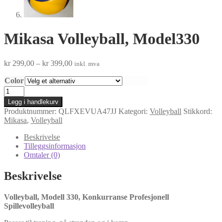
Mikasa Volleyball, Model330
Prisområde:
kr
299,00
–
kr
399,00
inkl. mva
kr 299,00
Color
til
kr 399,00
Mikasa
Volleyball,
Legg i handlekurv
Model330
Produktnummer:
QLFXEVUA47JJ
Kategori:
Volleyball
Stikkord:
antall
Mikasa
,
Volleyball
Beskrivelse
Tilleggsinformasjon
Omtaler (0)
Beskrivelse
Volleyball, Modell 330, Konkurranse Profesjonell
Spillevolleyball