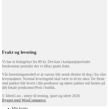
Frakt og levering
Vi har et fraktgebyr fra 89 kr. Det kan i kampanjeperioder
forekomme perioder der vi tilbyr gratis frakt.
Vår forretningsmodell er at varene blir sendt direkte til deg i fra våre
leverandører. Normal leveringstid skal være to til tre uker. De fleste
små pakker blir levert i din postkasse og større pakker må hentes på
ditt lokale postkontor/Post i butikk.
© Idrett1.no - utstyr til trening, sport og idrett 2026
Bygget med WooCommerce
.
Min konto
Søk
Søk
Søk
etter:
Handlekurv
0