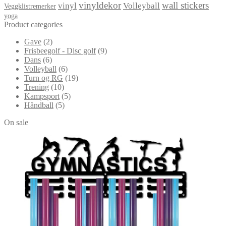
vinyldekor
wall stickers
vinyl
Volleyball
Veggklistremerker
yoga
Product categories
Gave
(2)
Frisbeegolf - Disc golf
(9)
Dans
(6)
Volleyball
(6)
Turn og RG
(19)
Trening
(10)
Kampsport
(5)
Håndball
(5)
On sale