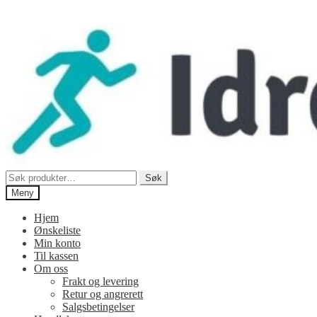
Hopp
Hopp
til
til
navigasjon
innhold
Søk
Søk
etter:
Meny
Hjem
Ønskeliste
Min konto
Til kassen
Om oss
Frakt og levering
Retur og angrerett
Salgsbetingelser