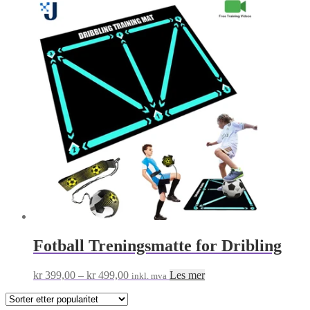
Fotball Treningsmatte for Dribling
Prisområde:
kr
399,00
–
kr
499,00
Les mer
inkl. mva
kr 399,00
til