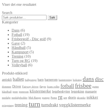
kr 499,00
Viser det ene resultatet
Search
Søk
Søk
etter:
Kategorier
Dans
(6)
Fotball
(19)
Frisbeegolf - Disc golf
(9)
Gave
(2)
Håndball
(5)
Kampsport
(5)
Trening
(10)
Turn og RG
(19)
Volleyball
(6)
Produkt-stikkord
dans
disc
ballett
antiskli
barn
barnerom
ballpumpe
basistrening
boksing
frisbee
fotball
Driver
dommer
Fairway driver
fløyte
foam roller
gutter
klistermerke
leggbeskytter
leggskinn
massasje
håndball
jente
jenterom
rg
sokker
shorts
medalje
medaljeholder
Mid-Range
pumpe
Putter
sett
skranke
turn
trening
turndrakt
veggklistermerke
svingstang