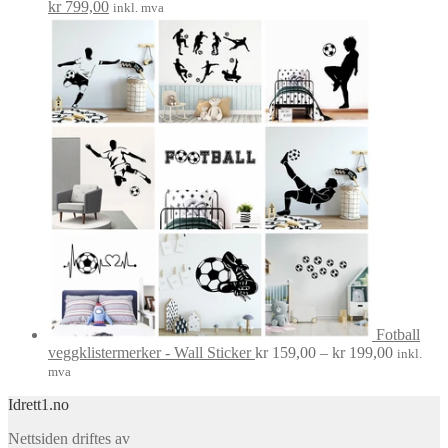
Opprinnelig
Nåværende
kr
799,00
inkl. mva
pris
pris
var:
er:
kr 899,00.
kr 799,00.
Fotball
Prisområ
veggklistermerker - Wall Sticker
kr
159,00
–
kr
199,00
inkl.
kr 159,0
mva
til
Idrett1.no
kr 199,0
Nettsiden driftes av