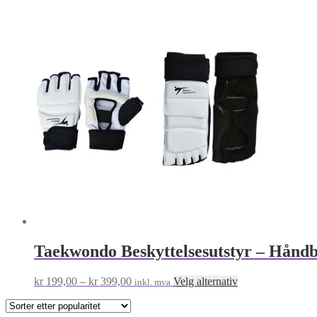
Taekwondo Beskyttelsesutstyr – Håndbe
Prisområde:
Dette
kr
199,00
–
kr
399,00
Velg alternativ
inkl. mva
kr 199,00
produktet
til
har