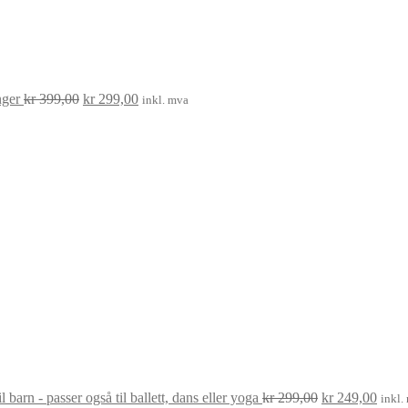
nger
kr
399,00
kr
299,00
inkl. mva
Opprinnelig
Nåvæ
pris
pris
var:
er:
kr 299,00.
kr 24
l barn - passer også til ballett, dans eller yoga
kr
299,00
kr
249,00
inkl.