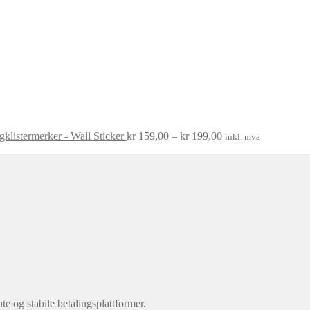
gklistermerker - Wall Sticker
kr
159,00
–
kr
199,00
inkl. mva
nte og stabile betalingsplattformer.