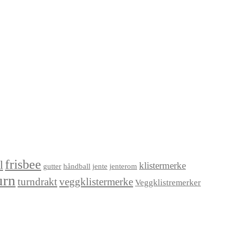
frisbee
l
klistermerke
gutter
håndball
jente
jenterom
urn
turndrakt
veggklistermerke
Veggklistremerker