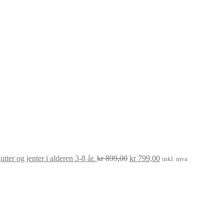
Opprinnelig
Nåværende
pris
pris
var:
er:
kr 899,00.
kr 799,00.
ter og jenter i alderen 3-8 år.
kr
899,00
kr
799,00
inkl. mva