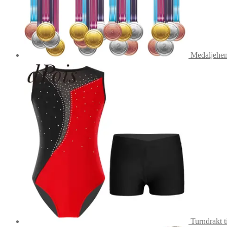
Medaljehe
Turndrakt ti