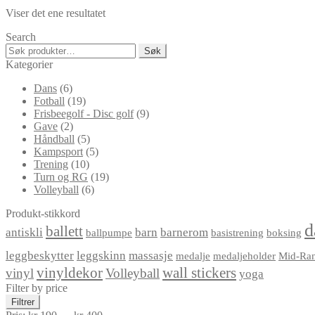
kr 399,00
flere
Viser det ene resultatet
varianter.
Alternativene
Search
kan
Søk
Søk
velges
etter:
Kategorier
på
produktsiden
Dans
(6)
Fotball
(19)
Frisbeegolf - Disc golf
(9)
Gave
(2)
Håndball
(5)
Kampsport
(5)
Trening
(10)
Turn og RG
(19)
Volleyball
(6)
Produkt-stikkord
d
ballett
antiskli
barn
barnerom
ballpumpe
basistrening
boksing
leggbeskytter
leggskinn
massasje
medalje
medaljeholder
Mid-Ra
vinyldekor
wall stickers
vinyl
Volleyball
yoga
Filter by price
Min.
Makspris
Filtrer
pris