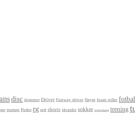
ans
disc
fotbal
Driver
dommer
Fairway driver
fløyte
foam roller
t
rg
trening
sokker
shorts
nge
pumpe
Putter
sett
skranke
svingstang