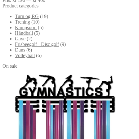
Pris:
kr 190
—
kr 400
Product categories
Turn og RG
(19)
Trening
(10)
Kampsport
(5)
Håndball
(5)
Gave
(2)
Frisbeegolf - Disc golf
(9)
Dans
(6)
Volleyball
(6)
On sale