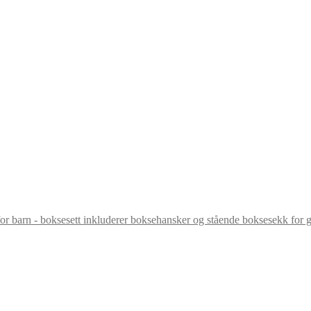
r barn - boksesett inkluderer boksehansker og stående boksesekk for gut
Prisområde:
kr 159,00
til
kr 199,00