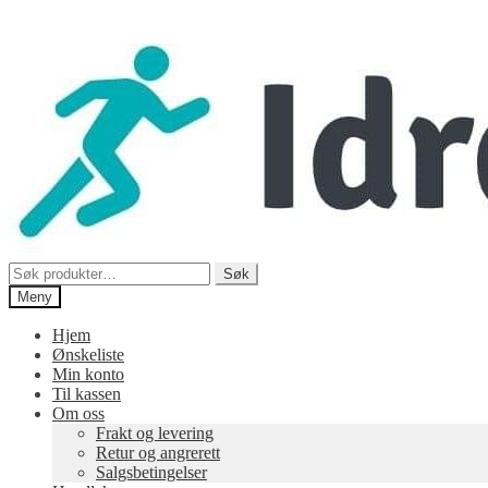
Hopp
Hopp
til
til
navigasjon
innhold
Søk
Søk
etter:
Meny
Hjem
Ønskeliste
Min konto
Til kassen
Om oss
Frakt og levering
Retur og angrerett
Salgsbetingelser