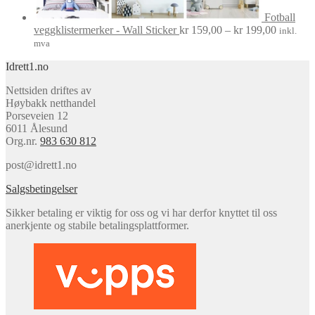
Fotball
Prisområ
veggklistermerker - Wall Sticker
kr
159,00
–
kr
199,00
inkl.
kr 159,0
mva
til
Idrett1.no
kr 199,0
Nettsiden driftes av
Høybakk netthandel
Porseveien 12
6011 Ålesund
Org.nr.
983 630 812
post@idrett1.no
Salgsbetingelser
Sikker betaling er viktig for oss og vi har derfor knyttet til oss
anerkjente og stabile betalingsplattformer.