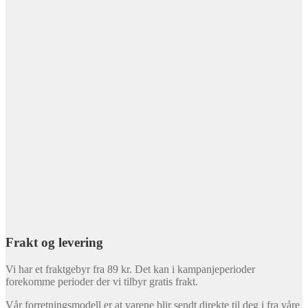
Frakt og levering
Vi har et fraktgebyr fra 89 kr. Det kan i kampanjeperioder
forekomme perioder der vi tilbyr gratis frakt.
Vår forretningsmodell er at varene blir sendt direkte til deg i fra våre
leverandører. Normal leveringstid skal være to til tre uker. De fleste
små pakker blir levert i din postkasse og større pakker må hentes på
ditt lokale postkontor/Post i butikk.
© Idrett1.no - utstyr til trening, sport og idrett 2026
Bygget med WooCommerce
.
Min konto
Søk
Søk
Søk