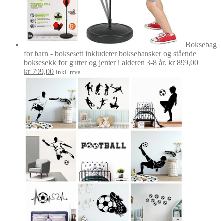
Boksebag
for barn - boksesett inkluderer boksehansker og stående
boksesekk for gutter og jenter i alderen 3-8 år.
kr
899,00
Opprinnelig
Nåværende
kr
799,00
inkl. mva
pris
pris
var:
er:
kr 899,00.
kr 799,00.