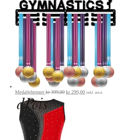
Opprinnelig
Nåværende
Medaljehenger
kr
399,00
kr
299,00
inkl. mva
pris
pris
var:
er:
kr 399,00.
kr 299,00.