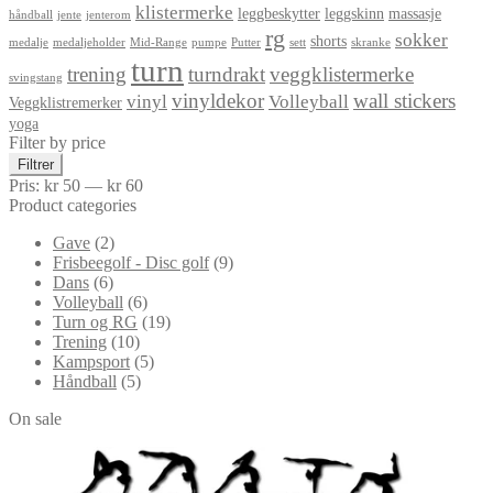
klistermerke
leggbeskytter
leggskinn
massasje
håndball
jente
jenterom
rg
sokker
shorts
medalje
medaljeholder
Mid-Range
pumpe
Putter
sett
skranke
turn
trening
turndrakt
veggklistermerke
svingstang
vinyldekor
wall stickers
vinyl
Volleyball
Veggklistremerker
yoga
Filter by price
Min.
Makspris
Filtrer
pris
Pris:
kr 50
—
kr 60
Product categories
Gave
(2)
Frisbeegolf - Disc golf
(9)
Dans
(6)
Volleyball
(6)
Turn og RG
(19)
Trening
(10)
Kampsport
(5)
Håndball
(5)
On sale