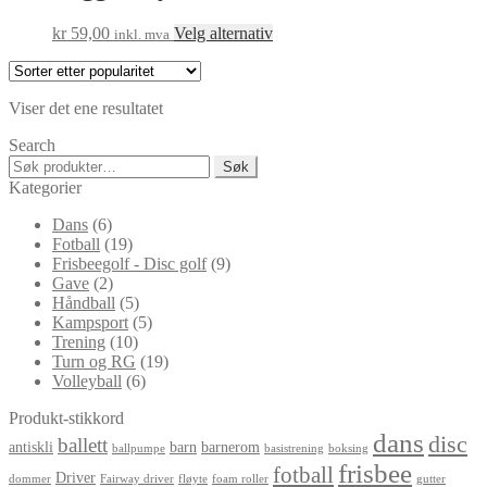
Dette
kr
59,00
Velg alternativ
inkl. mva
produktet
har
flere
Viser det ene resultatet
varianter.
Alternativene
Search
kan
Søk
Søk
velges
etter:
Kategorier
på
produktsiden
Dans
(6)
Fotball
(19)
Frisbeegolf - Disc golf
(9)
Gave
(2)
Håndball
(5)
Kampsport
(5)
Trening
(10)
Turn og RG
(19)
Volleyball
(6)
Produkt-stikkord
dans
disc
ballett
antiskli
barn
barnerom
ballpumpe
basistrening
boksing
frisbee
fotball
Driver
dommer
Fairway driver
fløyte
foam roller
gutter