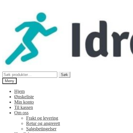
Hopp
Hopp
til
til
navigasjon
innhold
Søk
Søk
etter:
Meny
Hjem
Ønskeliste
Min konto
Til kassen
Om oss
Frakt og levering
Retur og angrerett
Salgsbetingelser