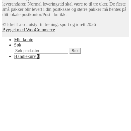
etter:
Handlekurv
0