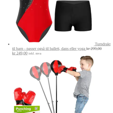
Turndrakt
til barn - passer også til ballett, dans eller yoga
kr
299,00
Opprinnelig
Nåværende
kr
249,00
inkl. mva
pris
pris
var:
er:
kr 299,00.
kr 249,00.