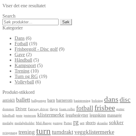
Viser det ene resultatet
Search
Søk
Søk
etter:
Kategorier
Dans
(6)
Fotball
(19)
Frisbeegolf - Disc golf
(9)
Gave
(2)
Håndball
(5)
Kampsport
(5)
Trening
(10)
Turn og RG
(19)
Volleyball
(6)
Produkt-stikkord
dans
disc
ballett
antiskli
barn
barnerom
ballpumpe
basistrening
boksing
frisbee
fotball
Driver
dommer
Fairway driver
fløyte
foam roller
gutter
klistermerke
leggbeskytter
leggskinn
massasje
håndball
jente
jenterom
rg
sokker
shorts
medalje
medaljeholder
Mid-Range
pumpe
Putter
sett
skranke
turn
trening
turndrakt
veggklistermerke
svingstang