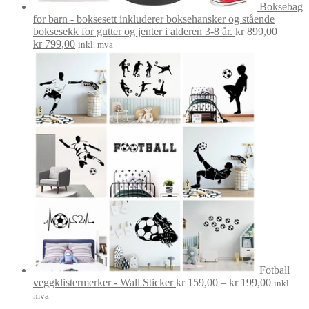
Boksebag
for barn - boksesett inkluderer boksehansker og stående
boksesekk for gutter og jenter i alderen 3-8 år.
kr
899,00
Opprinnelig
Nåværende
kr
799,00
inkl. mva
pris
pris
var:
er:
kr 899,00.
kr 799,00.
Fotball
Prisområ
veggklistermerker - Wall Sticker
kr
159,00
–
kr
199,00
inkl.
kr 159,0
mva
til