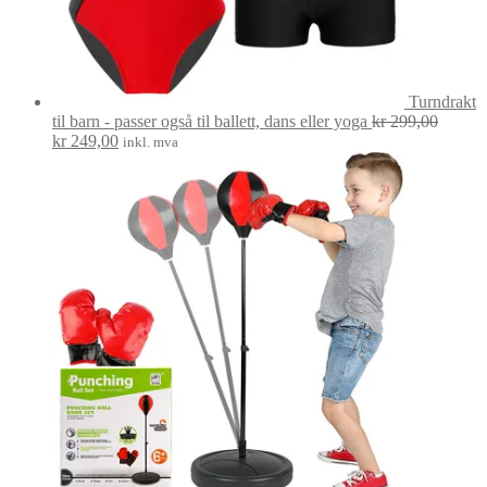
Turndrakt
til barn - passer også til ballett, dans eller yoga
kr
299,00
Opprinnelig
Nåværende
kr
249,00
inkl. mva
pris
pris
var:
er:
kr 299,00.
kr 249,00.