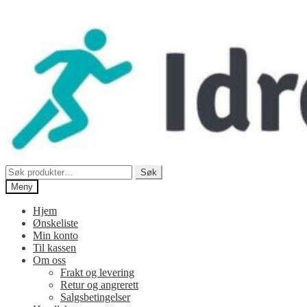
Hopp
Hopp
til
til
navigasjon
innhold
Søk
Søk
etter:
Meny
Hjem
Ønskeliste
Min konto
Til kassen
Om oss
Frakt og levering
Retur og angrerett
Salgsbetingelser