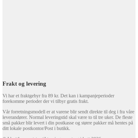
Frakt og levering
Vi har et fraktgebyr fra 89 kr. Det kan i kampanjeperioder
forekomme perioder der vi tilbyr gratis frakt.
Vår forretningsmodell er at varene blir sendt direkte til deg i fra våre
leverandører. Normal leveringstid skal være to til tre uker. De fleste
små pakker blir levert i din postkasse og større pakker må hentes på
ditt lokale postkontor/Post i butikk.
© Idrett1.no - utstyr til trening, sport og idrett 2026
Bygget med WooCommerce
.
Min konto
Søk
Søk
Søk
etter:
Handlekurv
0