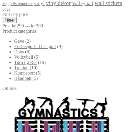
vinyldekor
wall stickers
vinyl
Volleyball
Veggklistremerker
yoga
Filter by price
Min.
Makspris
Filtrer
pris
Pris:
kr 290
—
kr 300
Product categories
Gave
(2)
Frisbeegolf - Disc golf
(9)
Dans
(6)
Volleyball
(6)
Turn og RG
(19)
Trening
(10)
Kampsport
(5)
Håndball
(5)
On sale