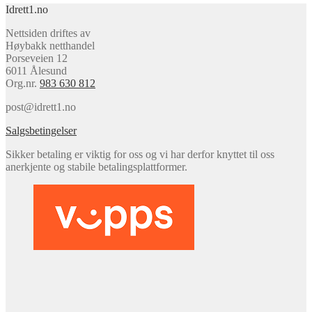
Idrett1.no
kr 199,0
Nettsiden driftes av
Høybakk netthandel
Porseveien 12
6011 Ålesund
Org.nr.
983 630 812
post@idrett1.no
Salgsbetingelser
Sikker betaling er viktig for oss og vi har derfor knyttet til oss
anerkjente og stabile betalingsplattformer.