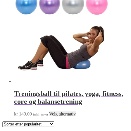
flere
varianter.
Alternativene
kan
velges
på
produktsiden
Treningsball til pilates, yoga, fitness,
core og balansetrening
Dette
kr
149,00
Velg alternativ
inkl. mva
produktet
har
flere