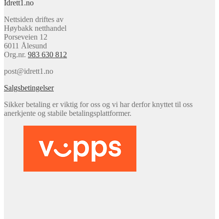
Idrett1.no
kr 199,0
Nettsiden driftes av
Høybakk netthandel
Porseveien 12
6011 Ålesund
Org.nr.
983 630 812
post@idrett1.no
Salgsbetingelser
Sikker betaling er viktig for oss og vi har derfor knyttet til oss
anerkjente og stabile betalingsplattformer.