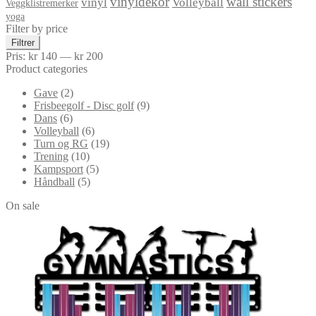
vinyldekor
wall stickers
vinyl
Volleyball
Veggklistremerker
yoga
Filter by price
Min.
Makspris
Filtrer
pris
Pris:
kr 140
—
kr 200
Product categories
Gave
(2)
Frisbeegolf - Disc golf
(9)
Dans
(6)
Volleyball
(6)
Turn og RG
(19)
Trening
(10)
Kampsport
(5)
Håndball
(5)
On sale