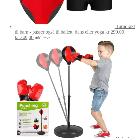
Turndrakt
til barn - passer også til ballett, dans eller yoga
kr
299,00
Opprinnelig
Nåværende
kr
249,00
inkl. mva
pris
pris
var:
er:
kr 299,00.
kr 249,00.