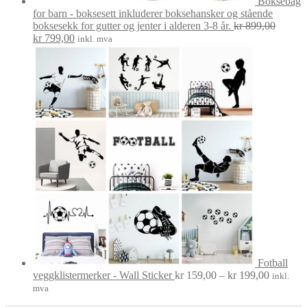
Boksebag
for barn - boksesett inkluderer boksehansker og stående
boksesekk for gutter og jenter i alderen 3-8 år.
kr
899,00
Opprinnelig
Nåværende
kr
799,00
inkl. mva
pris
pris
var:
er:
kr 899,00.
kr 799,00.
Fotball
Prisområ
veggklistermerker - Wall Sticker
kr
159,00
–
kr
199,00
inkl.
kr 159,0
mva
til