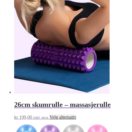
propularitet
26cm skumrulle – massasjerulle
Dette
kr
199,00
Velg alternativ
inkl. mva
produktet
har