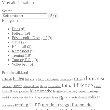
Sortert
Viser alle 2 resultater
varianter.
etter
Alternativene
Search
propularitet
kan
Søk
Søk
velges
etter:
Kategorier
på
produktsiden
Dans
(6)
Fotball
(19)
Frisbeegolf - Disc golf
(9)
Gave
(2)
Håndball
(5)
Kampsport
(5)
Trening
(10)
Turn og RG
(19)
Volleyball
(6)
Produkt-stikkord
dans
disc
ballett
antiskli
barn
barnerom
ballpumpe
basistrening
boksing
frisbee
fotball
Driver
dommer
Fairway driver
fløyte
foam roller
gutter
klistermerke
leggbeskytter
leggskinn
massasje
håndball
jente
jenterom
rg
sokker
shorts
medalje
medaljeholder
Mid-Range
pumpe
Putter
sett
skranke
turn
trening
turndrakt
veggklistermerke
svingstang