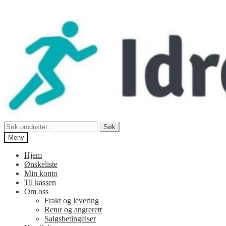
Hopp
Hopp
til
til
navigasjon
innhold
Søk
Søk
etter:
Meny
Hjem
Ønskeliste
Min konto
Til kassen
Om oss
Frakt og levering
Retur og angrerett
Salgsbetingelser